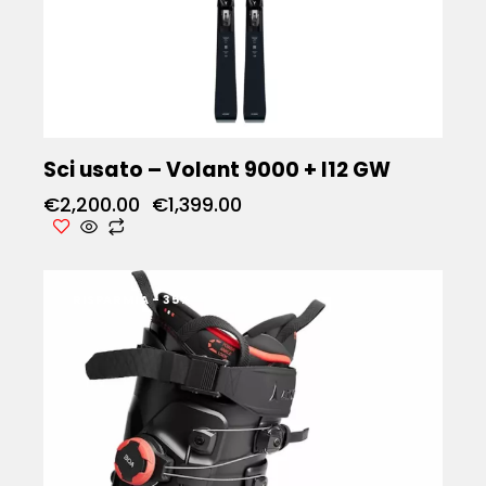
Sci usato – Volant 9000 + I12 GW
€
2,200.00
€
1,399.00
RISPARMIA
- 35%