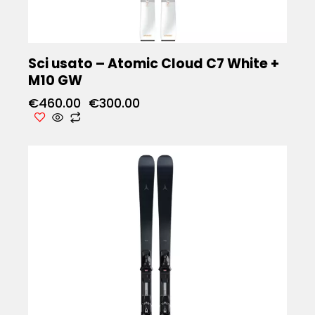
Sci usato – Atomic Cloud C7 White +
M10 GW
€
460.00
€
300.00
RISPARMIA
- 36%