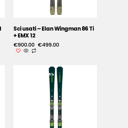
1
Sci usati – Elan Wingman 86 Ti
+ EMX 12
€
900.00
€
499.00
RISPARMIA
- 45%