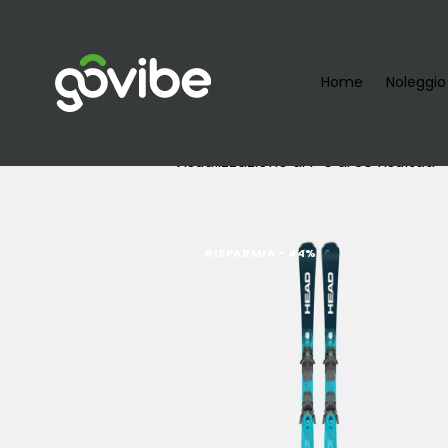
Home
Noleggio
Visualizzazione di 1-6 di 36 risultati
RISPARMIA
- 44%
Searc