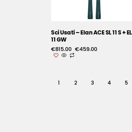
Sci Usati – Elan ACE SL 11 S + E
11 GW
€
815.00
€
459.00
1
2
3
4
5