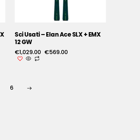
LX
Sci Usati – Elan Ace SLX + EMX
12 GW
€
1,029.00
€
569.00
→
6