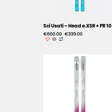
Sci Usati – Head e.XSR + PR 10
€
600.00
€
339.00
RISPARMIA
- 38%