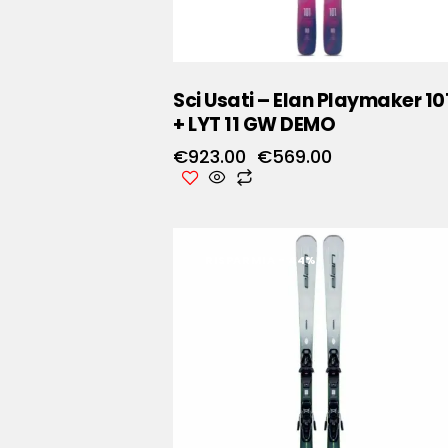
Sci Usati – Elan Playmaker 10
+ LYT 11 GW DEMO
€
923.00
€
569.00
RISPARMIA
- 44%