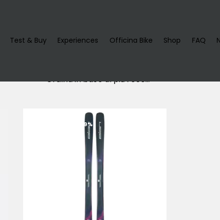
Test & Buy
Experiences
Officina Bike
Shop
FAQ
RISPARMIA
- 39%
h